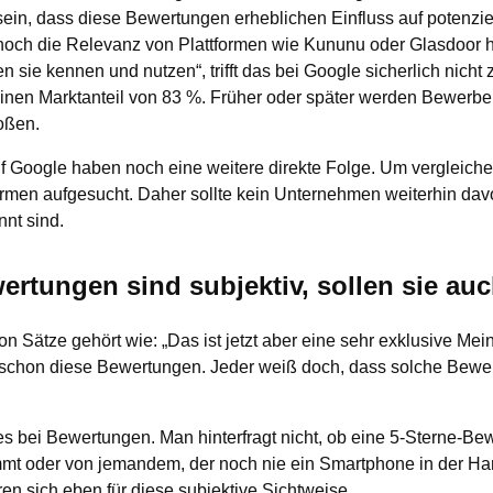
 sein, dass diese Bewertungen erheblichen Einfluss auf potenzie
noch die Relevanz von Plattformen wie Kununu oder Glasdoor h
sie kennen und nutzen“, trifft das bei Google sicherlich nicht z
inen Marktanteil von 83 %. Früher oder später werden Bewerb
oßen.
 Google haben noch eine weitere direkte Folge. Um vergleich
formen aufgesucht. Daher sollte kein Unternehmen weiterhin da
nt sind.
ertungen sind subjektiv, sollen sie au
n Sätze gehört wie: „Das ist jetzt aber eine sehr exklusive Mein
 schon diese Bewertungen. Jeder weiß doch, dass solche Bewer
s bei Bewertungen. Man hinterfragt nicht, ob eine 5-Sterne-B
mt oder von jemandem, der noch nie ein Smartphone in der Ha
en sich eben für diese subjektive Sichtweise.