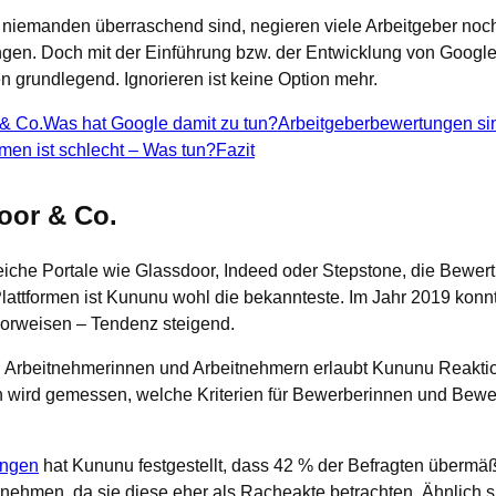
 niemanden überraschend sind, negieren viele Arbeitgeber noc
gen. Doch mit der Einführung bzw. der Entwicklung von Google 
n grundlegend. Ignorieren ist keine Option mehr.
& Co.
Was hat Google damit zu tun?
Arbeitgeberbewertungen sind
en ist schlecht – Was tun?
Fazit
oor & Co.
lreiche Portale wie Glassdoor, Indeed oder Stepstone, die Bewe
lattformen ist Kununu wohl die bekannteste. Im Jahr 2019 konn
orweisen – Tendenz steigend.
rbeitnehmerinnen und Arbeitnehmern erlaubt Kununu Reaktion
wird gemessen, welche Kriterien für Bewerberinnen und Bewe
ungen
hat Kununu festgestellt, dass 42 % der Befragten übermäßi
nehmen, da sie diese eher als Racheakte betrachten. Ähnlich s