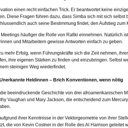
tivation einen recht einfachen Trick. Er beantwortet keine einzi
en. Diese Fragen führen dazu, dass Simba sich mit sich selbst 
chlussendlich auch seine Bestimmung findet, den Aufstieg zum 
 Meetings häufiger die Rolle von Rafiki einnehmen. Natürlich ist
erinnen und Mitarbeitern gewisse Antworten einfach zu geben.
s zu mehr Erfolg, wenn Führungskräfte sich die Zeit nehmen, ihre
lfen, ihre eigenen Stärken zu finden und einzubringen. Selbst 
inem steinigen Weg wiederfindet.
 Unerkannte Heldinnen – Brich Konventionen, wenn nötig
t die beeindruckende Geschichte von drei afroamerikanischen M
othy Vaughan und Mary Jackson, die entscheidend zum Mercur
aben.
fgrund ihrer Kenntnisse in der Vektorgeometrie von ihrer Stelle 
t, die von Kevin Costner in der Rolle des Al Harrison geleitet