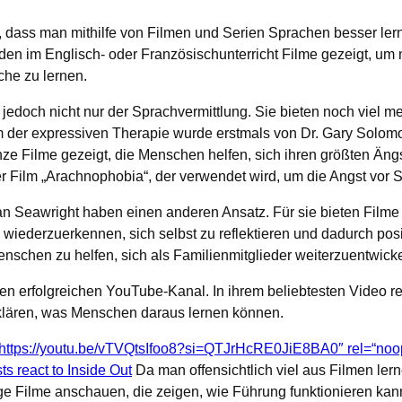
, dass man mithilfe von Filmen und Serien Sprachen besser ler
den im Englisch- oder Französischunterricht Filme gezeigt, um
che zu lernen.
jedoch nicht nur der Sprachvermittlung. Sie bieten noch viel me
m der expressiven Therapie wurde erstmals von Dr. Gary Solomo
 Filme gezeigt, die Menschen helfen, sich ihren größten Ängst
er Film „Arachnophobia“, der verwendet wird, um die Angst vor
 Seawright haben einen anderen Ansatz. Für sie bieten Filme d
 wiederzuerkennen, sich selbst zu reflektieren und dadurch po
 Menschen zu helfen, sich als Familienmitglieder weiterzuentwick
en erfolgreichen YouTube-Kanal. In ihrem beliebtesten Video re
erklären, was Menschen daraus lernen können.
https://youtu.be/vTVQtsIfoo8?si=QTJrHcRE0JiE8BA0″ rel=“noo
s react to Inside Out
Da man offensichtlich viel aus Filmen ler
ige Filme anschauen, die zeigen, wie Führung funktionieren kan