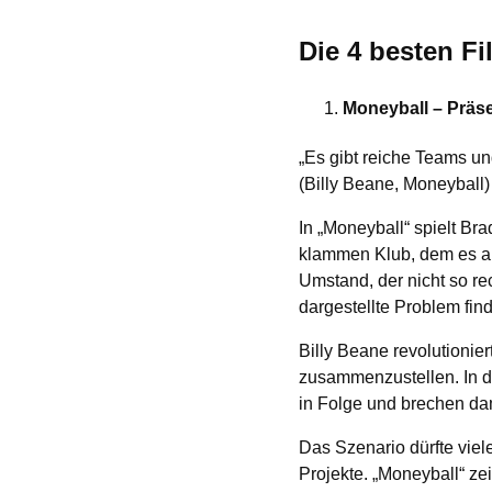
Die 4 besten F
Moneyball – Präs
„Es gibt reiche Teams u
(Billy Beane, Moneyball)
In „Moneyball“ spielt Br
klammen Klub, dem es au
Umstand, der nicht so re
dargestellte Problem fin
Billy Beane revolutionie
zusammenzustellen. In d
in Folge und brechen dam
Das Szenario dürfte vie
Projekte. „Moneyball“ ze