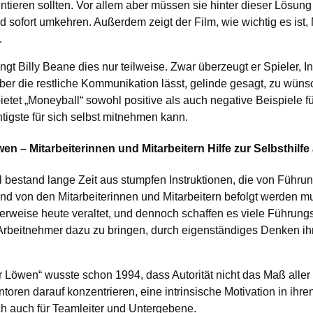
ieren sollten. Vor allem aber müssen sie hinter dieser Lösung 
sofort umkehren. Außerdem zeigt der Film, wie wichtig es ist, 
.
 Billy Beane dies nur teilweise. Zwar überzeugt er Spieler, I
 aber die restliche Kommunikation lässt, gelinde gesagt, zu wü
ietet „Moneyball“ sowohl positive als auch negative Beispiele 
igste für sich selbst mitnehmen kann.
n – Mitarbeiterinnen und Mitarbeitern Hilfe zur Selbsthilfe
l bestand lange Zeit aus stumpfen Instruktionen, die von Führu
d von den Mitarbeiterinnen und Mitarbeitern befolgt werden m
herweise heute veraltet, und dennoch schaffen es viele Führungsk
rbeitnehmer dazu zu bringen, durch eigenständiges Denken ih
r Löwen“ wusste schon 1994, dass Autorität nicht das Maß aller
ntoren darauf konzentrieren, eine intrinsische Motivation in ihr
ich auch für Teamleiter und Untergebene.