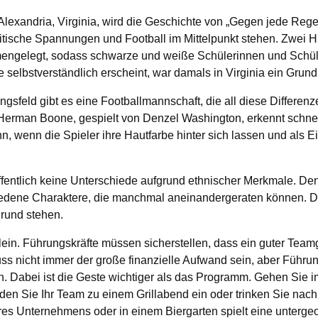
lexandria, Virginia, wird die Geschichte von „Gegen jede Regel“ 
itische Spannungen und Football im Mittelpunkt stehen. Zwei 
mengelegt, sodass schwarze und weiße Schülerinnen und Schül
selbstverständlich erscheint, war damals in Virginia ein Grund
gsfeld gibt es eine Footballmannschaft, die all diese Differe
Herman Boone, gespielt von Denzel Washington, erkennt schnel
n, wenn die Spieler ihre Hautfarbe hinter sich lassen und als Ei
offentlich keine Unterschiede aufgrund ethnischer Merkmale. D
iedene Charaktere, die manchmal aneinandergeraten können. D
rund stehen.
llein. Führungskräfte müssen sicherstellen, dass ein guter Teamg
uss nicht immer der große finanzielle Aufwand sein, aber Führu
. Dabei ist die Geste wichtiger als das Programm. Gehen Sie 
den Sie Ihr Team zu einem Grillabend ein oder trinken Sie nac
hres Unternehmens oder in einem Biergarten spielt eine unterge