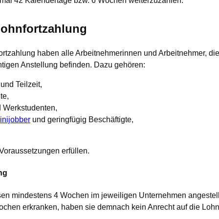
ximal 42 Kalendertage bzw. 6 Wochen weiterzuzahlen.
Lohnfortzahlung
rtzahlung haben alle Arbeitnehmerinnen und Arbeitnehmer, die 
htigen Anstellung befinden. Dazu gehören:
 und Teilzeit,
te,
 Werkstudenten,
inijobber
und geringfügig Beschäftigte,
 Voraussetzungen erfüllen.
ng
en mindestens 4 Wochen im jeweiligen Unternehmen angestellt 
Wochen erkranken, haben sie demnach kein Anrecht auf die Lohn