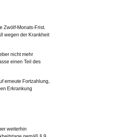
e Zwölf-Monats-Frist.
ll wegen der Krankheit
geber nicht mehr
asse einen Teil des
f erneute Fortzahlung,
ben Erkrankung
ber weiterhin
ankheitstage gemäß § 9