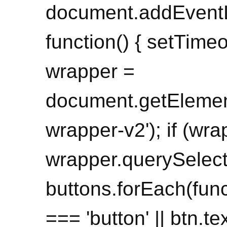
document.addEventL
function() { setTimeo
wrapper =
document.getElemen
wrapper-v2'); if (wra
wrapper.querySelecto
buttons.forEach(funct
=== 'button' || btn.te