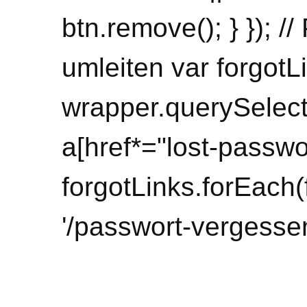
btn.remove(); } }); 
umleiten var forgotL
wrapper.querySelecto
a[href*="lost-passwor
forgotLinks.forEach(f
'/passwort-vergessen/'