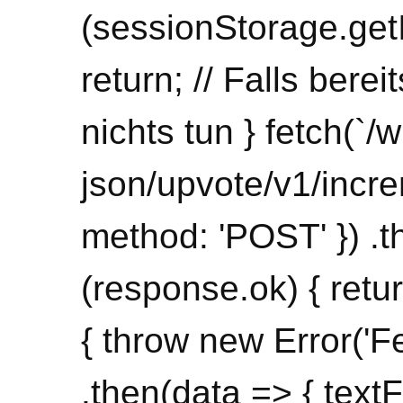
(sessionStorage.get
return; // Falls bere
nichts tun } fetch(`/
json/upvote/v1/incre
method: 'POST' }) .t
(response.ok) { retur
{ throw new Error('Fe
.then(data => { text