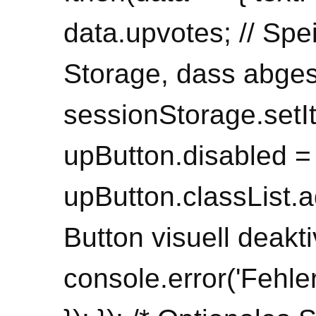
data.upvotes; // Sp
Storage, dass abge
sessionStorage.setIt
upButton.disabled = 
upButton.classList.ad
Button visuell deakti
console.error('Fehler: