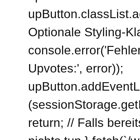
upButton.classList.ad
Optionale Styling-Kla
console.error('Fehl
Upvotes:', error));
upButton.addEventList
(sessionStorage.get
return; // Falls bere