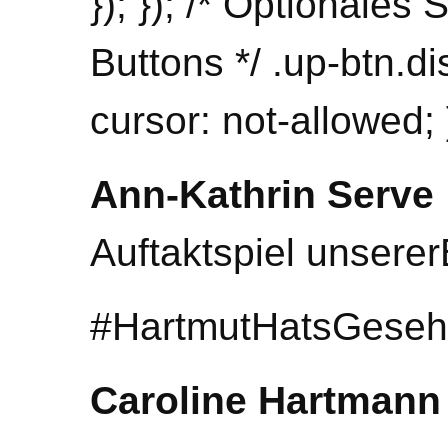
}); }); /* Optionales 
Buttons */ .up-btn.di
cursor: not-allowed; 
Ann-Kathrin Serve
Auftaktspiel unsere
#HartmutHatsGeseh
Caroline Hartmann