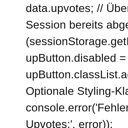
data.upvotes; // Übe
Session bereits abg
(sessionStorage.get
upButton.disabled = 
upButton.classList.ad
Optionale Styling-Kla
console.error('Fehl
Upvotes:', error));