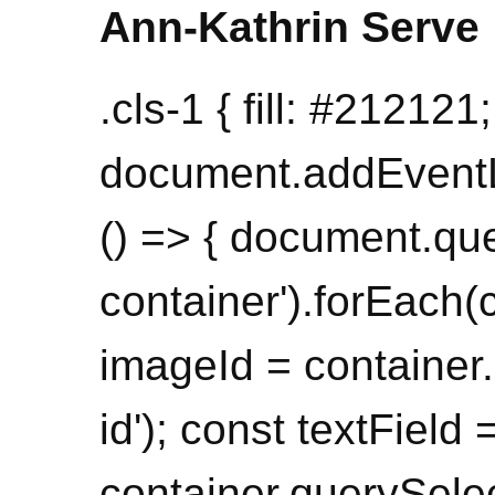
Ann-Kathrin Serve
.cls-1 { fill: #212121;
document.addEventL
() => { document.que
container').forEach(
imageId = container.
id'); const textField 
container.querySelect