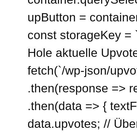
upButton = container
const storageKey = 
Hole aktuelle Upvot
fetch(`/wp-json/upvo
.then(response => r
.then(data => { text
data.upvotes; // Übe