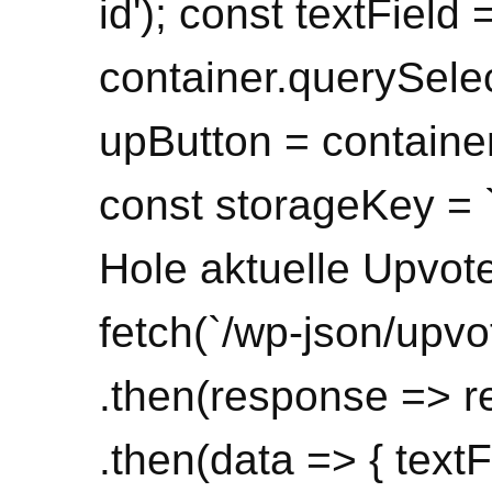
id'); const textField 
container.querySelect
upButton = container
const storageKey = 
Hole aktuelle Upvot
fetch(`/wp-json/upvo
.then(response => r
.then(data => { text