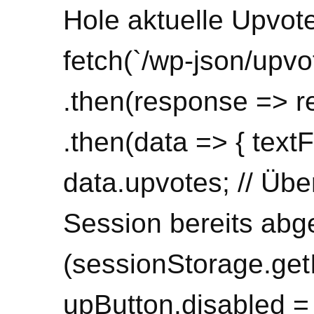
Hole aktuelle Upvot
fetch(`/wp-json/upvo
.then(response => r
.then(data => { text
data.upvotes; // Übe
Session bereits abg
(sessionStorage.get
upButton.disabled = 