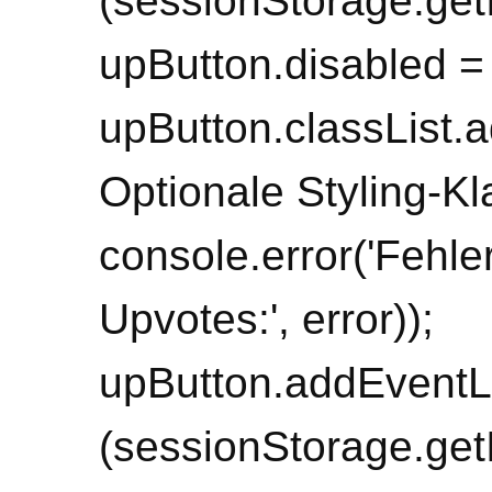
(sessionStorage.get
upButton.disabled = 
upButton.classList.ad
Optionale Styling-Kla
console.error('Fehl
Upvotes:', error));
upButton.addEventList
(sessionStorage.get