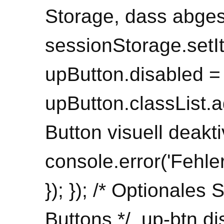
Storage, dass abge
sessionStorage.setIt
upButton.disabled = 
upButton.classList.ad
Button visuell deakti
console.error('Fehler:
}); }); /* Optionales 
Buttons */ .up-btn.di