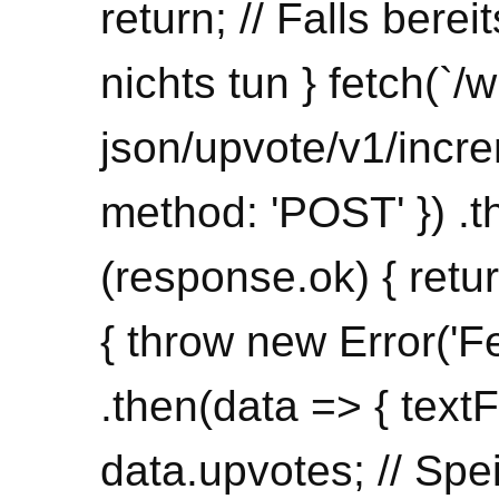
return; // Falls bere
nichts tun } fetch(`/
json/upvote/v1/incre
method: 'POST' }) .t
(response.ok) { retur
{ throw new Error('Fe
.then(data => { text
data.upvotes; // Sp