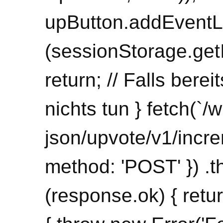
upButton.addEventList
(sessionStorage.get
return; // Falls bere
nichts tun } fetch(`/
json/upvote/v1/incre
method: 'POST' }) .t
(response.ok) { retur