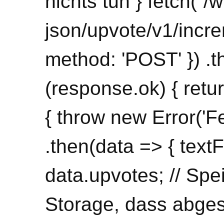
nichts tun } fetch(`/
json/upvote/v1/incre
method: 'POST' }) .t
(response.ok) { retur
{ throw new Error('Fe
.then(data => { text
data.upvotes; // Sp
Storage, dass abge