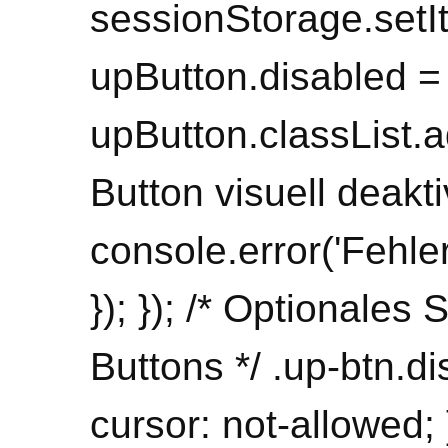
sessionStorage.setIt
upButton.disabled = 
upButton.classList.ad
Button visuell deakti
console.error('Fehler:
}); }); /* Optionales 
Buttons */ .up-btn.di
cursor: not-allowed; 