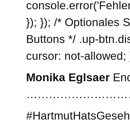
console.error('Fehler:
}); }); /* Optionales 
Buttons */ .up-btn.di
cursor: not-allowed; 
Monika Eglsaer
End
…………………………
#HartmutHatsGesehe