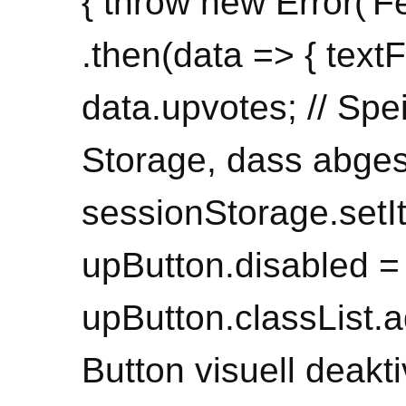
{ throw new Error('Fe
.then(data => { text
data.upvotes; // Sp
Storage, dass abge
sessionStorage.setIt
upButton.disabled = 
upButton.classList.ad
Button visuell deakti