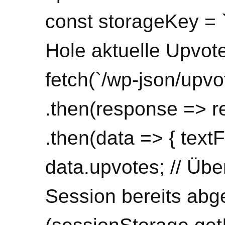
const storageKey = 
Hole aktuelle Upvot
fetch(`/wp-json/upvo
.then(response => r
.then(data => { text
data.upvotes; // Übe
Session bereits abg