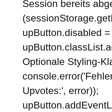
Session bereits abg
(sessionStorage.get
upButton.disabled = 
upButton.classList.ad
Optionale Styling-Kla
console.error('Fehl
Upvotes:', error));
upButton.addEventList