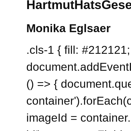
HartmutHatsGes
Monika Eglsaer
.cls-1 { fill: #212121;
document.addEventL
() => { document.que
container').forEach(
imageId = container.