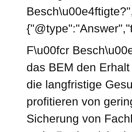
Besch\u00e4ftigte?"
{"@type":"Answer","t
F\u00fcr Besch\u00e4
das BEM den Erhalt 
die langfristige Ges
profitieren von geri
Sicherung von Fach