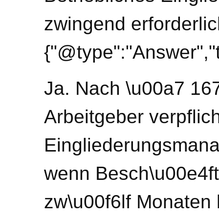
zwingend erforderli
{"@type":"Answer","t
Ja. Nach \u00a7 167
Arbeitgeber verpflich
Eingliederungsmana
wenn Besch\u00e4fti
zw\u00f6lf Monaten 