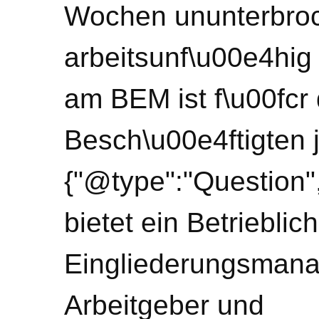
Wochen ununterbroc
arbeitsunf\u00e4hig
am BEM ist f\u00fcr 
Besch\u00e4ftigten je
{"@type":"Question"
bietet ein Betrieblic
Eingliederungsmana
Arbeitgeber und